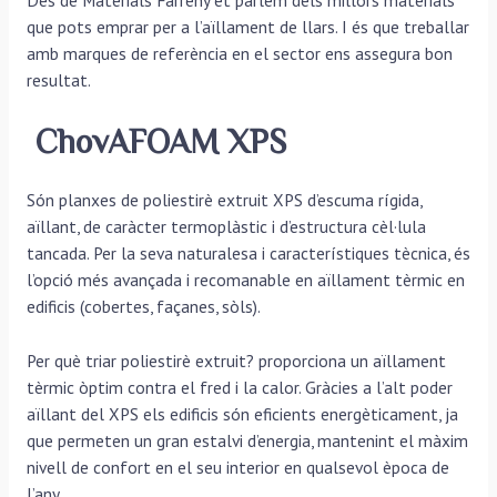
Des de Materials Farreny et parlem dels millors materials
que pots emprar per a l’aïllament de llars. I és que treballar
amb marques de referència en el sector ens assegura bon
resultat.
ChovAFOAM XPS
Són planxes de poliestirè extruit XPS d’escuma rígida,
aïllant, de caràcter termoplàstic i d’estructura cèl·lula
tancada. Per la seva naturalesa i característiques tècnica, és
l’opció més avançada i recomanable en aïllament tèrmic en
edificis (cobertes, façanes, sòls).
Per què triar poliestirè extruit? proporciona un aïllament
tèrmic òptim contra el fred i la calor. Gràcies a l’alt poder
aïllant del XPS els edificis són eficients energèticament, ja
que permeten un gran estalvi d’energia, mantenint el màxim
nivell de confort en el seu interior en qualsevol època de
l’any.