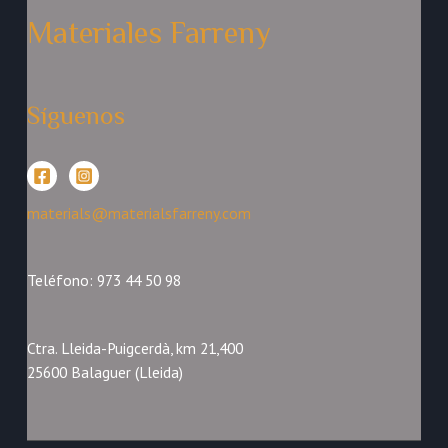
Materiales Farreny
Síguenos
materials@materialsfarreny.com
Teléfono: 973 44 50 98
Ctra. Lleida-Puigcerdà, km 21,400
25600 Balaguer (Lleida)