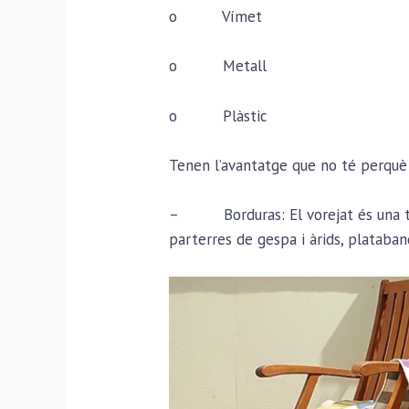
o Vímet
o Metall
o Plàstic
Tenen l’avantatge que no té perquè 
– Borduras: El vorejat és una tècn
parterres de gespa i àrids, plataband