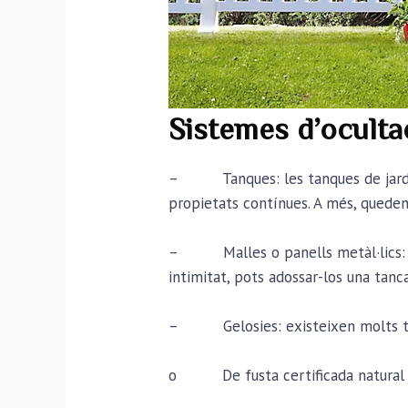
Sistemes d’ocultac
– Tanques: les tanques de jardí són
propietats contínues. A més, quede
– Malles o panells metàl·lics: es 
intimitat, pots adossar-los una tanc
– Gelosies: existeixen molts tip
o De fusta certificada natural 