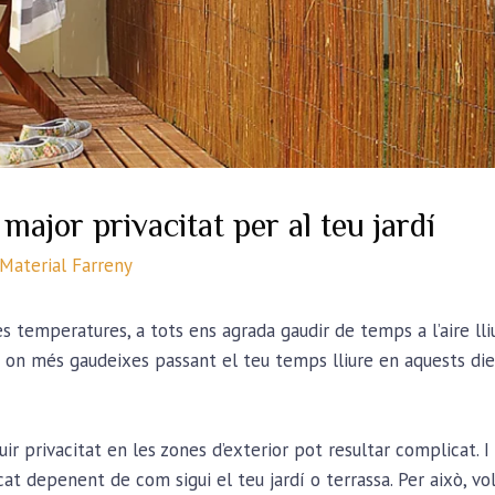
 major privacitat per al teu jardí
Material Farreny
ltes temperatures, a tots ens agrada gaudir de temps a l’aire l
és on més gaudeixes passant el teu temps lliure en aquests die
r privacitat en les zones d’exterior pot resultar complicat. I
cat depenent de com sigui el teu jardí o terrassa. Per això, 