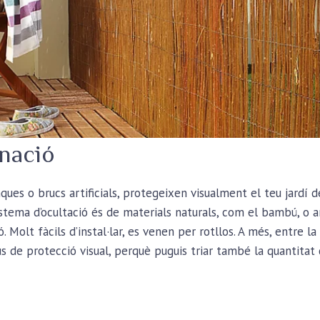
nació
es o brucs artificials, protegeixen visualment el teu jardí de
istema d’ocultació és de materials naturals, com el bambú, o art
. Molt fàcils d’instal·lar, es venen per rotllos. A més, entre l
us de protecció visual, perquè puguis triar també la quantitat