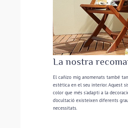
La nostra recoma
El cañizo mig anomenats també tanqu
estètica en el seu interior. Aquest s
color que més s’adapti a la decoració
d’ocultació existeixen diferents gra
necessitats.