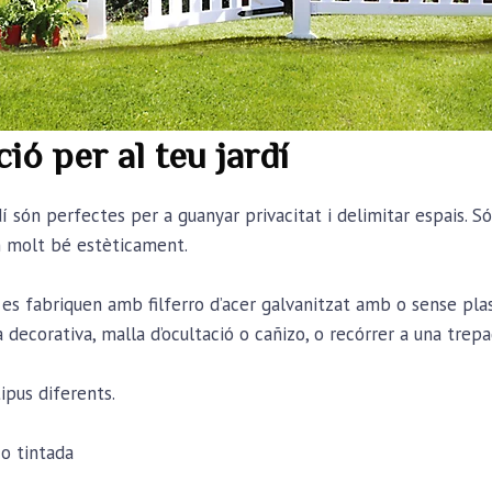
ió per al teu jardí
 perfectes per a guanyar privacitat i delimitar espais. Són 
n molt bé estèticament.
fabriquen amb filferro d’acer galvanitzat amb o sense plasti
a decorativa, malla d’ocultació o cañizo, o recórrer a una trep
us diferents.
o tintada